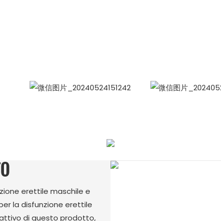
Gruppo Di Amicizia Siam
Celina, responsabile vendite internazional
WhatsApp: +86 15978152350
Bomba
WeCha
TO
nzione erettile maschile e
per la disfunzione erettile
io attivo di questo prodotto,