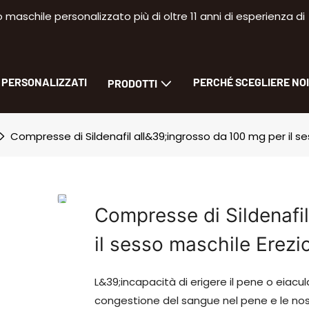
aschile personalizzato più di oltre 11 anni di esperienza di
I PERSONALIZZATI
PERCHÉ SCEGLIERE NOI
PRODOTTI
Compresse di Sildenafil all&39;ingrosso da 100 mg per il s
Compresse di Sildenafi
il sesso maschile Erezi
L&39;incapacità di erigere il pene o eiac
congestione del sangue nel pene e le nost