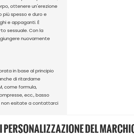
orpo, ottenere un'erezione
lo più spesso e duro e
nghi e appaganti. È
to sessuale. Con la
raggiungere nuovamente
ata in base al principio
anche di ritardarne
EM, come formula,
compresse, ecc., basso
, non esitate a contattarci
DI PERSONALIZZAZIONE DEL MARCH