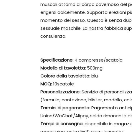
muscoli attorno al corpo cavernoso del pe
erigersi dolcemente. Supporta erezioni più
momento del sesso. Questo è senza dubbio 
sessuale maschile. La nostra fabbrica sup
consulenza.
Specificazione:
4 compresse/scatola
Modello di tavoletta:
500mg
Colore della tavoletta:
blu
MOQ:
10scatole
Personalizzazione:
Servizio di personaliz
(formula, confezione, blister, modello, col
Termini di pagamento:
Pagamento antici
Union/WeChat/Alipay, saldo rimanente del
Tempi di consegna:
disponibile in magazzin
magazzino, entro 5-10 giorni lavorativi.