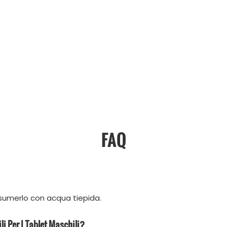
FAQ
ssumerlo con acqua tiepida.
i Per I Tablet Maschili?