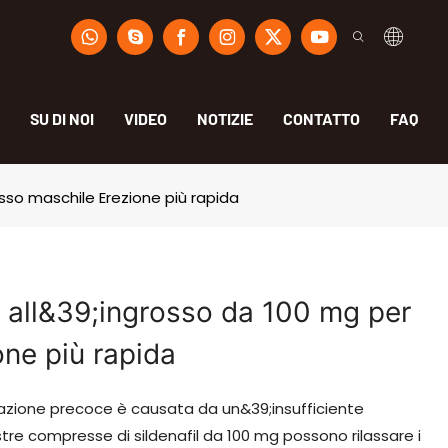
SU DI NOI
VIDEO
NOTIZIE
CONTATTO
FAQ
esso maschile Erezione più rapida
l all&39;ingrosso da 100 mg per
one più rapida
ulazione precoce è causata da un&39;insufficiente
re compresse di sildenafil da 100 mg possono rilassare i