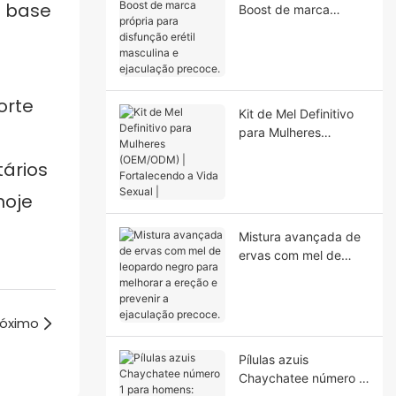
Boost de marca
própria para
disfunção erétil
masculina e
ejaculação precoce.
orte
Kit de Mel Definitivo
para Mulheres
(OEM/ODM) |
ários
Fortalecendo a Vida
Sexual |
hoje
Mistura avançada de
ervas com mel de
leopardo negro para
melhorar a ereção e
prevenir a ejaculação
róximo
precoce.
Pílulas azuis
Chaychatee número 1