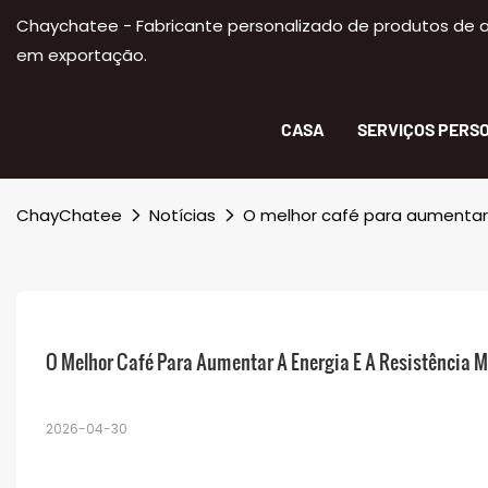
Chaychatee - Fabricante personalizado de produtos de a
em exportação.
CASA
SERVIÇOS PERS
ChayChatee
Notícias
O melhor café para aumentar 
O Melhor Café Para Aumentar A Energia E A Resistência M
2026-04-30