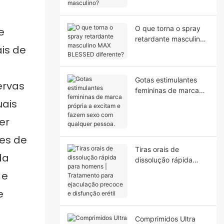
desempenho sexual
masculino?
O que torna o spray
e
retardante masculino
is de
MAX BLESSED
diferente?
Gotas estimulantes
ervas
femininas de marca
própria a excitam e
uais
fazem sexo com
er
qualquer pessoa.
tes de
Tiras orais de
da
dissolução rápida
para homens |
 e
Tratamento para
e
ejaculação precoce e
disfunção erétil
Comprimidos Ultra