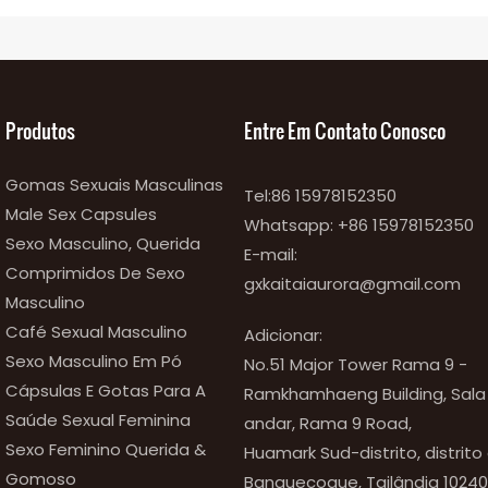
Produtos
Entre Em Contato Conosco
Gomas Sexuais Masculinas
Tel:86 15978152350
Male Sex Capsules
Whatsapp:
+86 15978152350
Sexo Masculino, Querida
E-mail:
Comprimidos De Sexo
gxkaitaiaurora@gmail.com
Masculino
Café Sexual Masculino
Adicionar:
Sexo Masculino Em Pó
No.51 Major Tower Rama 9 -
Cápsulas E Gotas Para A
Ramkhamhaeng Building, Sala n
Saúde Sexual Feminina
andar, Rama 9 Road,
Sexo Feminino Querida &
Huamark Sud-distrito, distrito
Gomoso
Banguecoque, Tailândia 10240