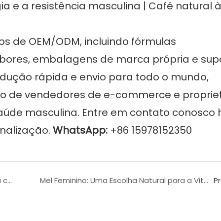
s de OEM/ODM, incluindo fórmulas
abores, embalagens de marca própria e sup
odução rápida e envio para todo o mundo,
ão de vendedores de e-commerce e propriet
úde masculina. Entre em contato conosco 
nalização.
WhatsApp:
+86 15978152350
Gomas para aumento da potência masculina com sabor de cola: esteja pronto quando importa.
Mel Feminino: Uma Escolha Natural para a Vitalidade e Confiança da Mulher
P