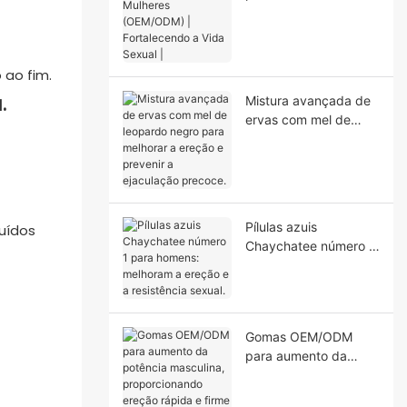
(OEM/ODM) |
Fortalecendo a Vida
Sexual |
 ao fim.
Mistura avançada de
ervas com mel de
leopardo negro para
melhorar a ereção e
prevenir a ejaculação
precoce.
Pílulas azuis
uídos
Chaychatee número 1
para homens:
melhoram a ereção e
a resistência sexual.
Gomas OEM/ODM
para aumento da
potência masculina,
proporcionando