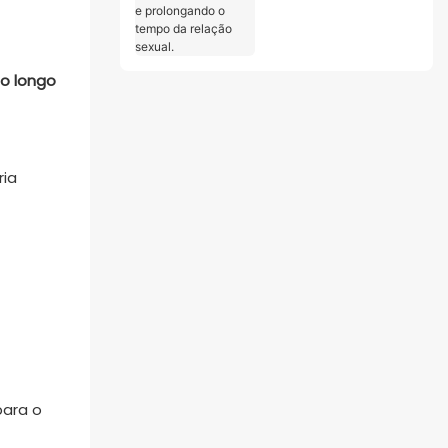
ereção rápida e firme
e prolongando o
tempo da relação
sexual.
o longo
ria
para o