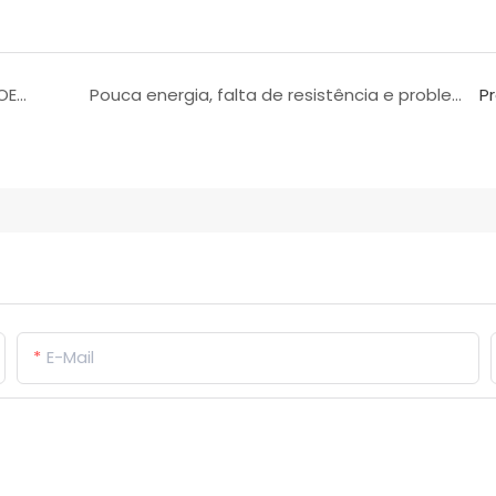
Café para aumento da potência masculina (OEM) | Café instantâneo de marca própria para energia e resistência
Pouca energia, falta de resistência e problemas de desempenho? Experimente as cápsulas de ervas DF4i para um suporte natural ao desempenho sexual masculino.
P
E-Mail