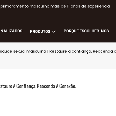
primoramento masculino mais de 11 anos de experiência
ONALIZADOS
PORQUE ESCOLHER-NOS
PRODUTOS
aúde sexual masculina | Restaure a confiança. Reacenda 
staure A Confiança. Reacenda A Conexão.