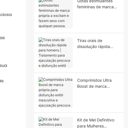
Gotas estimulantes
femininas de marca
própria a excitam e
nciosa
fazem sexo com
qualquer pessoa.
as
Tiras orais de
dissolução rápida
para homens |
Tratamento para
ejaculação precoce e
 sua
disfunção erétil
is
Comprimidos Ultra
Boost de marca
própria para
disfunção erétil
masculina e
ejaculação precoce.
Kit de Mel Definitivo
para Mulheres