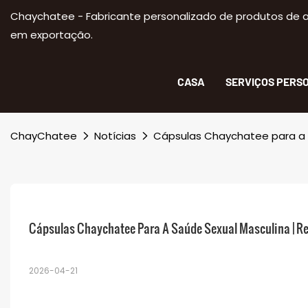
Chaychatee - Fabricante personalizado de produtos de a
em exportação.
CASA
SERVIÇOS PERS
ChayChatee
Notícias
Cápsulas Chaychatee para a s
Cápsulas Chaychatee Para A Saúde Sexual Masculina | Re
2026-04-21