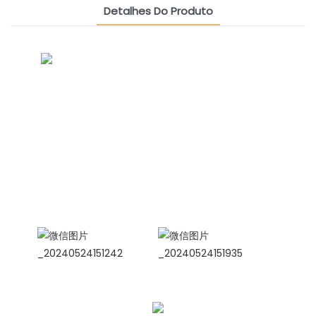
Detalhes Do Produto
CONTACT US NOW
Grupo De Amizade Siamesa
Gerente de Vendas Internacionais
Celina
WhatsApp: +86 15978152350
WhatsApp
WeChat