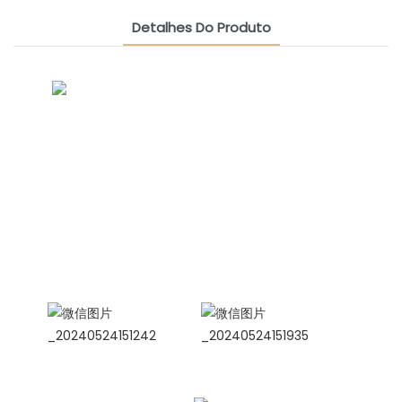
Detalhes Do Produto
CONTACT US NOW
Grupo De Amizade Siamesa
Gerente de Vendas Internacionais
Celina
WhatsApp: +86 15978152350
WhatsApp
WeChat