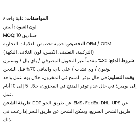
المواصفات:
علبة واحدة
لون العبوة
:
أبيض
10 صناديق
MOQ:
خدمة تخصيص العلامات التجارية OEM / ODM
التخصيص:
(التركيبة، التغليف، الكيس، لون الغلاف، النكهة)
شروط الدفع:
30% مقدماً عبر التحويل المصرفي / باي بال / ويسترن
يونيون / وي تشات / علي باي، والباقي 70% قبل الشحن.
وقت التسليم:
في حال توفر المنتج في المخزون، خلال يوم عمل واحد
إلى يومين؛ في حال عدم توفر المنتج في المخزون، خلال 5 إلى 10 أيام
عمل.
DDP عن طريق الجو. EMS، FedEx، DHL، UPS عن
طريقة الشحن:
طريق الشحن السريع، ويمكن الشحن عن طريق البحر إذا رغبت في
ذلك.