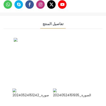
تفاصيل المنتج
CONTACT US NOW
مجموعة الصداقة السيامية
مديرة المبيعات الدولية سيلينا
واتساب: +8615978152350
وي تشات
واتساب