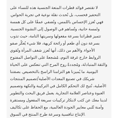
لا تقتصر فوائد قطرات المتعة الجنسية هذه للنساء على
التحفيز فحسب، بل تُحدث نقلة نوعية في تجربة الحواس.
فهي تُعزز الإحساس باللمس، وتُضفي عمقًا على كل همسة
ولمسة حانية، وتُساهم في الوصول إلى النشوة الجنسية.
تتميز قطراتنا بسرعة مفعولها وسريتها التامة، حيث تذوب
بسرعة دون أي طعم أو رائحة كريهة، فلا شيء يُعكّر صفو
الأجواء. والأهم من ذلك، أنها تُعزز شغف المرأة وتُقوي
الروابط خارج غرفة النوم، مُشجعةً على التواصل المفتوح
والثقة المتبادلة، ومُجددةً روح المرح التي تنعكس على الحياة
اليومية. ما يُميزنا هو التزامنا الراسخ بالتخصيص. بصفتنا
شريكك في تصنيع المعدات الأصلية/تصميم المنتجات
الأصلية، نُتيح لك التحكم الكامل في التركيبة والنكهة وتصميم
العبوة وعناصر العلامة التجارية. يعمل فريق البحث والتطوير
لدينا معك عن كثب لابتكار تركيبات سريعة المفعول ومستقرة
وآمنة تُلبي معايير الجودة العالمية، مع الحفاظ على تكاليف
الإنتاج تنافسية وسرعة طرح المنتج في السوق.