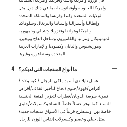
في أوروبا وأمريكا وآسيا وأفريقيا وأمريكا الشمالية
وأمريكا الجنوبية وأوقيانوسيا، بما في ذلك دول مثل
الولايات المتحدة وكندا وفرنسا والمملكة المتحدة
وإيطاليا وأستراليا وإسبانيا والبرتغال وسلوفاكيا
وبلجيكا وهولندا وفنزويلا وتشيلي وجمهورية
الدومينيكان وتنزانيا والكاميرون وساحل العاج ونيجيريا
وموريشيوس واليابان وكمبوديا والإمارات العربية
المتحدة وسنغافورة وغيرها.
ما أنواع المنتجات التي لديكم؟
4
عسل تايلاندي أسود ملكي للرجال / كبسولات/
أقراص/قهوة/حلوى/بخاخ لتأخير القذف/أقراص
فموية سريعة الذوبان/قطرات لتعزيز المتعة الجنسية
للنساء. كما نوفر عسلاً خاصاً بالنساء وكبسولات/حلوى
خاصة بهن. وسنطرح قريباً في الأسواق منتجات جديدة
مثل جيلي وعصير وكبسولات إنقاص الوزن للرجال.