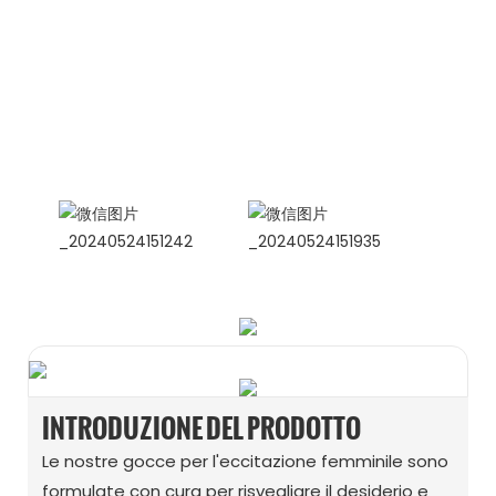
Gruppo Di Amicizia Siam
Celina, responsabile vendite
internazionali
WhatsApp: +86 15978152350
Bomba
WeChat
INTRODUZIONE DEL PRODOTTO
Le nostre gocce per l'eccitazione femminile sono
formulate con cura per risvegliare il desiderio e