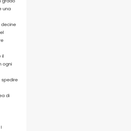
n grado
re una
o decine
el
re
il
n ogni
o spedire
ea di
I