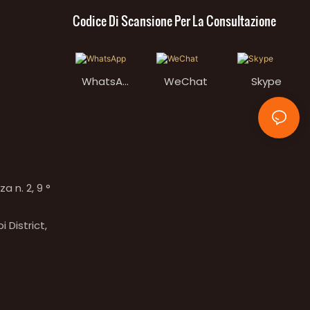
Codice Di Scansione Per La Consultazione
WhatsAp
WeChat
Skype
p
 n. 2, 9 °
 District,