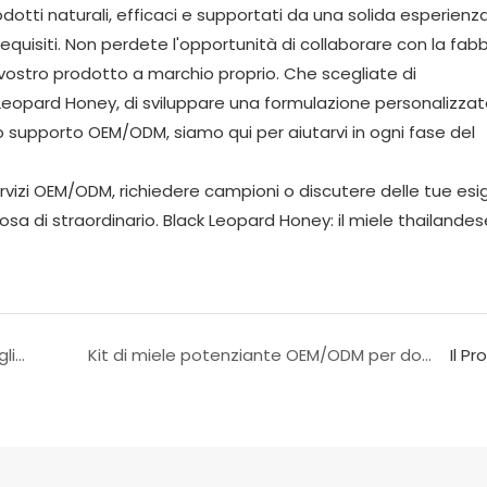
tti naturali, efficaci e supportati da una solida esperienz
equisiti. Non perdete l'opportunità di collaborare con la fabb
l vostro prodotto a marchio proprio. Che scegliate di
 Leopard Honey, di sviluppare una formulazione personalizzat
upporto OEM/ODM, siamo qui per aiutarvi in ​​ogni fase del
ervizi OEM/ODM, richiedere campioni o discutere delle tue esi
a di straordinario. Black Leopard Honey: il miele thailandes
Pillole blu Chaychatee numero 1 per uomini: migliorano l&#39;erezione e la resistenza sessuale.
Kit di miele potenziante OEM/ODM per donne | Per relazioni più intime e appaganti in camera da letto
Il P