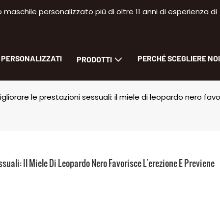
aschile personalizzato più di oltre 11 anni di esperienza di
I PERSONALIZZATI
PERCHÉ SCEGLIERE NOI
PRODOTTI
liorare le prestazioni sessuali: il miele di leopardo nero fav
uali: Il Miele Di Leopardo Nero Favorisce L'erezione E Previene 