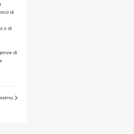
a
rica di
a o di
genze di
e
rossimo