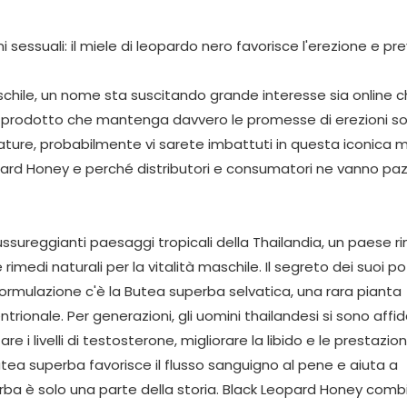
schile, un nome sta suscitando grande interesse sia online c
 un prodotto che mantenga davvero le promesse di erezioni so
ture, probabilmente vi sarete imbattuti in questa iconica m
pard Honey e perché distributori e consumatori ne vanno paz
ssureggianti paesaggi tropicali della Thailandia, un paese 
rimedi naturali per la vitalità maschile. Il segreto dei suoi po
a formulazione c'è la Butea superba selvatica, una rara pianta
trionale. Per generazioni, gli uomini thailandesi si sono affida
 livelli di testosterone, migliorare la libido e le prestazion
utea superba favorisce il flusso sanguigno al pene e aiuta a
rba è solo una parte della storia. Black Leopard Honey comb