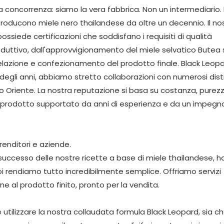
 concorrenza: siamo la vera fabbrica. Non un intermediario.
producono miele nero thailandese da oltre un decennio. Il no
siede certificazioni che soddisfano i requisiti di qualità
roduttivo, dall'approvvigionamento del miele selvatico Butea
scelazione e confezionamento del prodotto finale. Black Leop
 degli anni, abbiamo stretto collaborazioni con numerosi distr
edio Oriente. La nostra reputazione si basa su costanza, purez
un prodotto supportato da anni di esperienza e da un impegno
renditori e aziende.
le successo delle nostre ricette a base di miele thailandese, 
noi rendiamo tutto incredibilmente semplice. Offriamo servizi
 al prodotto finito, pronto per la vendita.
 utilizzare la nostra collaudata formula Black Leopard, sia c