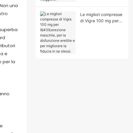
 Non una
stro
Le migliori compresse
di Vigra 100 mg per
l'erezione maschile,
 superba
per la disfunzione
ard
erettile e per
ibutori
migliorare la fiducia in
se stessi.
za e
 per la
hanno
he