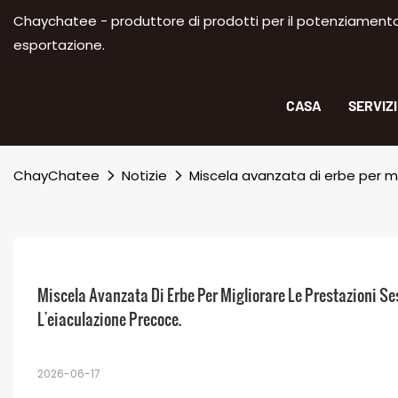
Chaychatee - produttore di prodotti per il potenziamento m
esportazione.
CASA
SERVIZ
ChayChatee
Notizie
Miscela avanzata di erbe per mig
Miscela Avanzata Di Erbe Per Migliorare Le Prestazioni Sess
L'eiaculazione Precoce.
2026-06-17