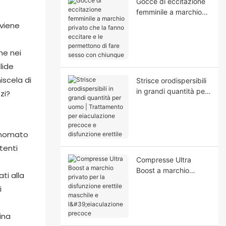
Gocce di eccitazione
femminile a marchio
privato che la fanno
eccitare e le
permettono di fare
he nei
sesso con chiunque
lide
iscela di
Strisce orodispersibili
in grandi quantità per
zi?
uomo | Trattamento
per eiaculazione
precoce e disfunzione
rinomato
erettile
tenti
Compresse Ultra
Boost a marchio
ti alla
privato per la
i
disfunzione erettile
maschile e
l'eiaculazione precoce
ina