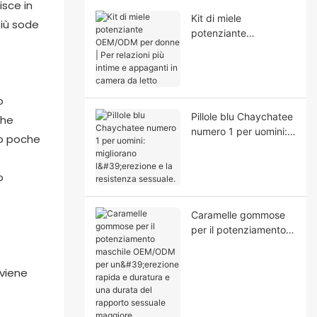
isce in
Kit di miele
più sode
potenziante
OEM/ODM per donne
| Per relazioni più
intime e appaganti in
camera da letto
o
Pillole blu Chaychatee
che
numero 1 per uomini:
ro poche
migliorano l'erezione e
la resistenza sessuale.
o
Caramelle gommose
per il potenziamento
maschile OEM/ODM
per un'erezione rapida
e duratura e una
durata del rapporto
sessuale maggiore.