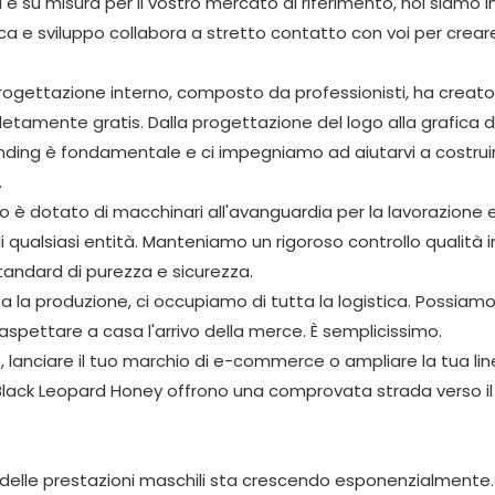
 su misura per il vostro mercato di riferimento, noi siamo i
erca e sviluppo collabora a stretto contatto con voi per crea
i progettazione interno, composto da professionisti, ha creat
mpletamente gratis. Dalla progettazione del logo alla grafica d
anding è fondamentale e ci impegniamo ad aiutarvi a costrui
.
to è dotato di macchinari all'avanguardia per la lavorazione e 
i qualsiasi entità. Manteniamo un rigoroso controllo qualità i
standard di purezza e sicurezza.
a la produzione, ci occupiamo di tutta la logistica. Possiam
 aspettare a casa l'arrivo della merce. È semplicissimo.
lanciare il tuo marchio di e-commerce o ampliare la tua lin
e Black Leopard Honey offrono una comprovata strada verso il
delle prestazioni maschili sta crescendo esponenzialmente. 