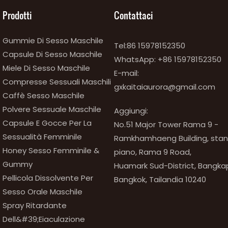
Prodotti
Contattaci
Gummie Di Sesso Maschile
Tel:86 15978152350
Capsule Di Sesso Maschile
WhatsApp:
+86 15978152350
Miele Di Sesso Maschile
E-mail:
Compresse Sessuali Maschili
gxkaitaiaurora@gmail.com
Caffè Sesso Maschile
Polvere Sessuale Maschile
Aggiungi:
Capsule E Gocce Per La
No.51 Major Tower Rama 9 -
Sessualità Femminile
Ramkhamhaeng Building, stanza
Honey Sesso Femminile &
piano, Rama 9 Road,
Gummy
Huamark Sud-District, Bangkapi
Pellicola Dissolvente Per
Bangkok, Tailandia 10240
Sesso Orale Maschile
Spray Ritardante
Dell&#39;eiaculazione