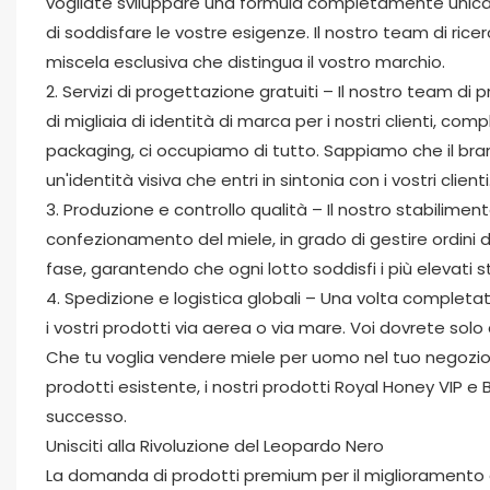
vogliate sviluppare una formula completamente unica e
di soddisfare le vostre esigenze. Il nostro team di ric
miscela esclusiva che distingua il vostro marchio.
2. Servizi di progettazione gratuiti – Il nostro team d
di migliaia di identità di marca per i nostri clienti, co
packaging, ci occupiamo di tutto. Sappiamo che il br
un'identità visiva che entri in sintonia con i vostri clienti
3. Produzione e controllo qualità – Il nostro stabilimen
confezionamento del miele, in grado di gestire ordini d
fase, garantendo che ogni lotto soddisfi i più elevati 
4. Spedizione e logistica globali – Una volta completat
i vostri prodotti via aerea o via mare. Voi dovrete solo
Che tu voglia vendere miele per uomo nel tuo negozio, 
prodotti esistente, i nostri prodotti Royal Honey VIP 
successo.
Unisciti alla Rivoluzione del Leopardo Nero
La domanda di prodotti premium per il miglioramento 