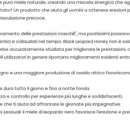
 e puro miele naturale, creando una miscela sinergica che ag
sultato? Un prodotto che aiuta gli uomini a ottenere erezioni 
eiaculazione precoce.
lioramento delle prestazioni maschili", ma pochissimi possono
entici e collaudati nel tempo. Black Leopard Honey non è sol
erbe accuratamente studiata per migliorare le prestazioni, 
li utilizzatori in genere riportano miglioramenti evidenti ent
guigno e una maggiore produzione di ossido nitrico favoriscon
 dura tutto il giorno e fino a notte fonda.
za e controllo per esperienze più lunghe e soddisfacenti.
le che ti aiuta ad affrontare le giornate più impegnative.