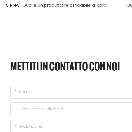
Prev
Qual è un produttore affidabile di spray ritardanti per marchi privati?
METTITI IN CONTATTO CON NOI
Nome
Whatsapp/Telefono
Soddisfare