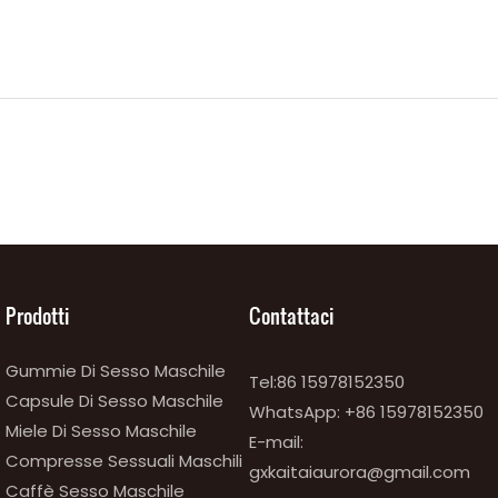
Prodotti
Contattaci
Gummie Di Sesso Maschile
Tel:86 15978152350
Capsule Di Sesso Maschile
WhatsApp:
+86 15978152350
Miele Di Sesso Maschile
E-mail:
Compresse Sessuali Maschili
gxkaitaiaurora@gmail.com
Caffè Sesso Maschile