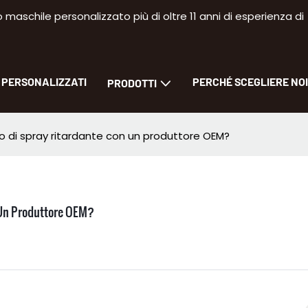
aschile personalizzato più di oltre 11 anni di esperienza di
I PERSONALIZZATI
PERCHÉ SCEGLIERE NOI
PRODOTTI
io di spray ritardante con un produttore OEM?
 Un Produttore OEM?