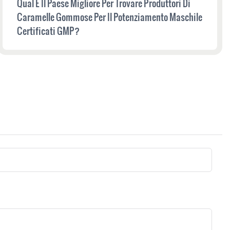
Qual È Il Paese Migliore Per Trovare Produttori Di
Caramelle Gommose Per Il Potenziamento Maschile
Certificati GMP?