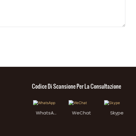
Codice Di Scansione Per La Consultazione
WhatsAp
WeChat
Skype
p